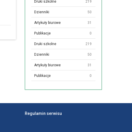
Druki szkolne
219
Dzienniki
50
Artykuły biurowe
31
Publikacje
0
Druki szkolne
219
Dzienniki
50
Artykuły biurowe
31
Publikacje
0
Regulamin serwisu