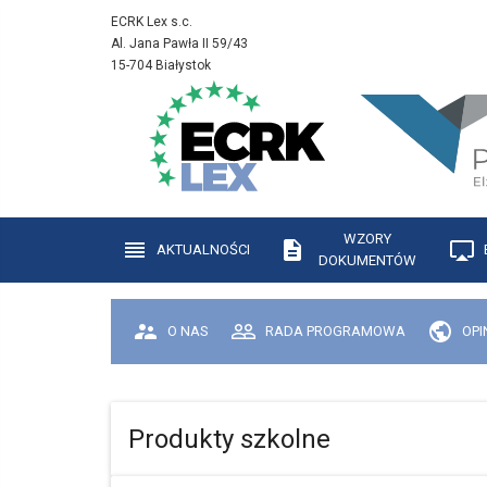
ECRK Lex s.c.
Al. Jana Pawła II 59/43
15-704 Białystok
WZORY
AKTUALNOŚCI
DOKUMENTÓW
O NAS
RADA PROGRAMOWA
OPI
Produkty szkolne