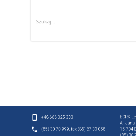
Szukaj...
ECRK Lex
+48 666 025 333
Al. Jana
(85) 30 70 999, fax (85) 87 30 058
15-704 B
(85) 30 