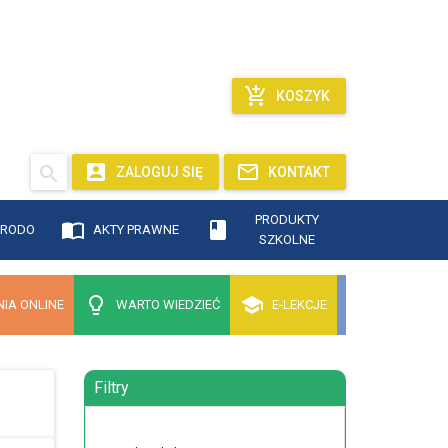
KOSZYK
ZALOGUJ SIĘ
KONTAKT
PRODUKTY
RODO
AKTY PRAWNE
SZKOLNE
IA ONLINE
WARTO WIEDZIEĆ
E-LEKCJE
Filtry