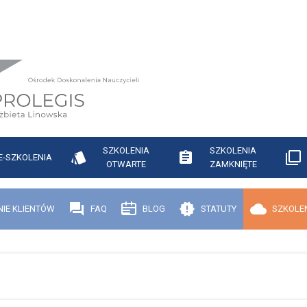
SZKOLENIA
SZKOLENIA
E-SZKOLENIA
OTWARTE
ZAMKNIĘTE
NIE KLIENTÓW
FAQ
BLOG
STATUTY
SZKOLEN