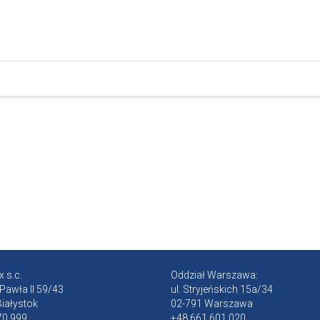
 s.c.
Oddział Warszawa:
 Pawła II 59/43
ul. Stryjeńskich 15a/34
iałystok
02-791 Warszawa
70 999
+48 661 601 020