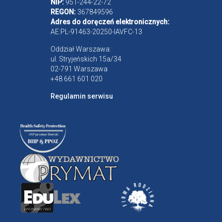
NIP:
951-244-22-72
REGON:
367849596
Adres do doręczeń elektronicznych:
AE:PL-91463-20250-IAVFC-13
Oddział Warszawa:
ul. Stryjeńskich 15a/34
02-791 Warszawa
+48 661 601 020
Regulamin serwisu