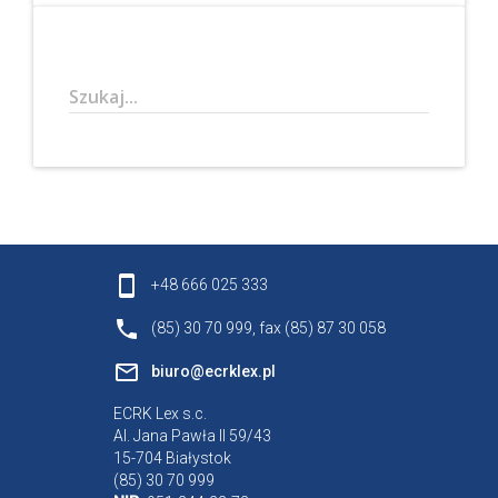
Szukaj...
+48 666 025 333
(85) 30 70 999, fax (85) 87 30 058
biuro@ecrklex.pl
ECRK Lex s.c.
Al. Jana Pawła II 59/43
15-704 Białystok
(85) 30 70 999