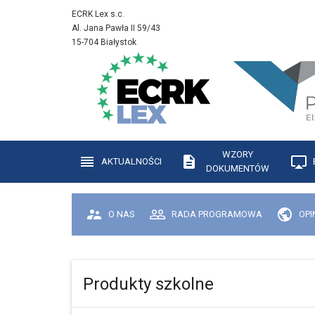
ECRK Lex s.c.
Al. Jana Pawła II 59/43
15-704 Białystok
WZORY
AKTUALNOŚCI
DOKUMENTÓW
O NAS
RADA PROGRAMOWA
OPI
Produkty szkolne