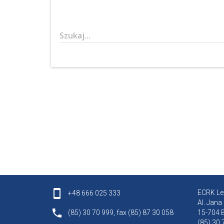
Szukaj...
ECRK Lex
+48 666 025 333
Al. Jana
(85) 30 70 999, fax (85) 87 30 058
15-704 B
(85) 30 