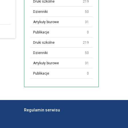
Druki szkolne
219
Dzienniki
50
Artykuły biurowe
31
Publikacje
0
Druki szkolne
219
Dzienniki
50
Artykuły biurowe
31
Publikacje
0
Regulamin serwisu