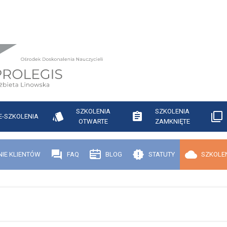
SZKOLENIA
SZKOLENIA
E-SZKOLENIA
OTWARTE
ZAMKNIĘTE
NIE KLIENTÓW
FAQ
BLOG
STATUTY
SZKOLEN