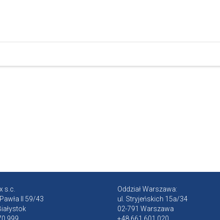
 s.c.
Oddział Warszawa:
 Pawła II 59/43
ul. Stryjeńskich 15a/34
iałystok
02-791 Warszawa
70 999
+48 661 601 020