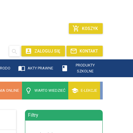
KOSZYK
ZALOGUJ SIĘ
KONTAKT
PRODUKTY
RODO
AKTY PRAWNE
SZKOLNE
IA ONLINE
WARTO WIEDZIEĆ
E-LEKCJE
Filtry