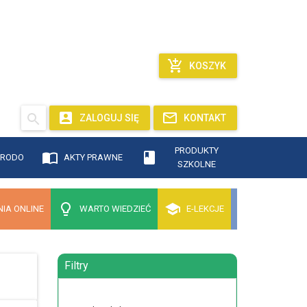
KOSZYK
ZALOGUJ SIĘ
KONTAKT
PRODUKTY
RODO
AKTY PRAWNE
SZKOLNE
IA ONLINE
WARTO WIEDZIEĆ
E-LEKCJE
Filtry