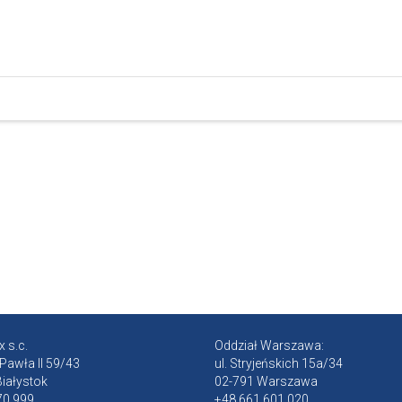
 s.c.
Oddział Warszawa:
 Pawła II 59/43
ul. Stryjeńskich 15a/34
iałystok
02-791 Warszawa
70 999
+48 661 601 020