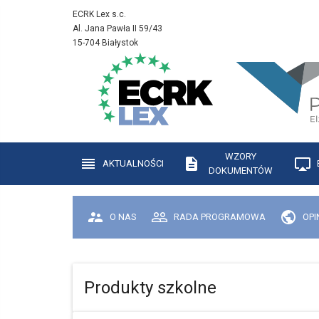
ECRK Lex s.c.
Al. Jana Pawła II 59/43
15-704 Białystok
WZORY
AKTUALNOŚCI
DOKUMENTÓW
O NAS
RADA PROGRAMOWA
OPI
Produkty szkolne