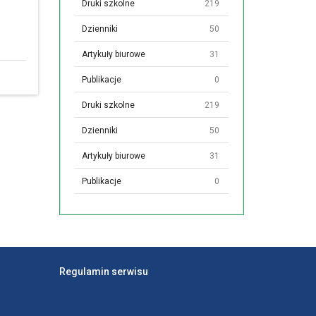
Druki szkolne
219
Dzienniki
50
Artykuły biurowe
31
Publikacje
0
Druki szkolne
219
Dzienniki
50
Artykuły biurowe
31
Publikacje
0
Regulamin serwisu