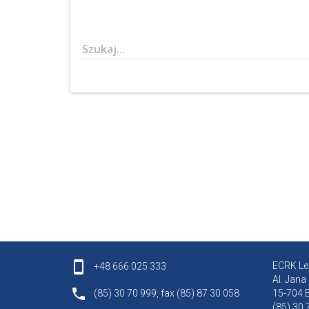
Szukaj...
ECRK Lex
+48 666 025 333
Al. Jana
(85) 30 70 999, fax (85) 87 30 058
15-704 B
(85) 30 