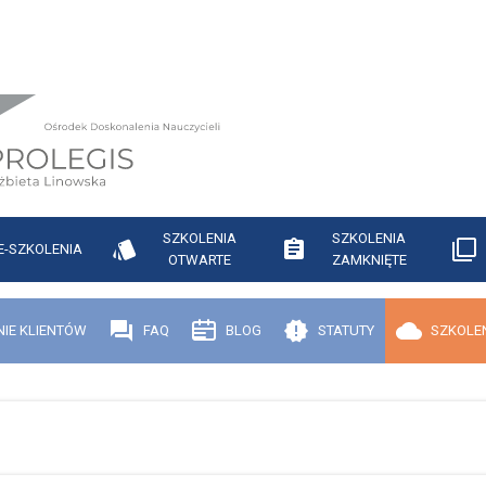
SZKOLENIA
SZKOLENIA
E-SZKOLENIA
OTWARTE
ZAMKNIĘTE
NIE KLIENTÓW
FAQ
BLOG
STATUTY
SZKOLEN