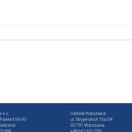
 s.c.
Oddział Warszawa:
 Pawła II 59/43
ul. Stryjeńskich 15a/34
iałystok
02-791 Warszawa
70 999
+48 661 601 020