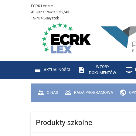
ECRK Lex s.c.
Al. Jana Pawła II 59/43
15-704 Białystok
WZORY
AKTUALNOŚCI
DOKUMENTÓW
O NAS
RADA PROGRAMOWA
OPI
Produkty szkolne