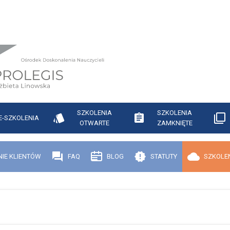
SZKOLENIA
SZKOLENIA
E-SZKOLENIA
OTWARTE
ZAMKNIĘTE
NIE KLIENTÓW
FAQ
BLOG
STATUTY
SZKOLEN