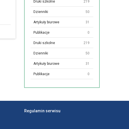
Druki szkolne
219
Dzienniki
50
Artykuły biurowe
31
Publikacje
0
Druki szkolne
219
Dzienniki
50
Artykuły biurowe
31
Publikacje
0
Regulamin serwisu