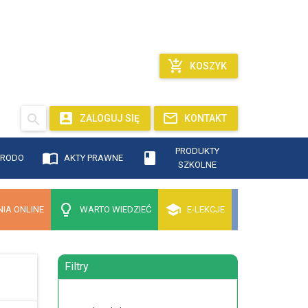
KOSZYK
ZALOGUJ SIĘ
KONTAKT
PRODUKTY
RODO
AKTY PRAWNE
SZKOLNE
IA ONLINE
WARTO WIEDZIEĆ
E-LEKCJE
Filtry