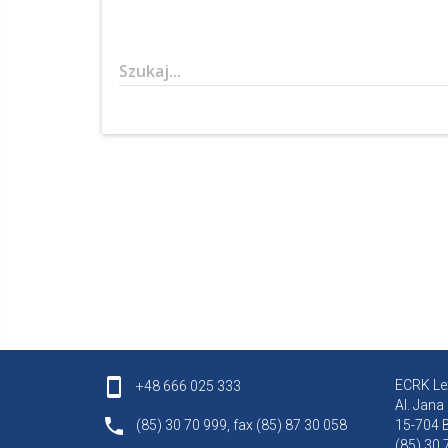
Szukaj...
ECRK Lex
+48 666 025 333
Al. Jana
(85) 30 70 999, fax (85) 87 30 058
15-704 B
(85) 30 